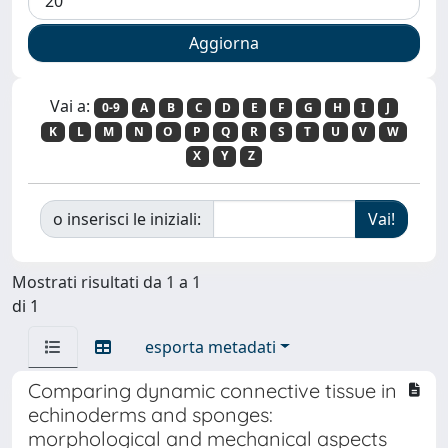
Vai a:
0-9
A
B
C
D
E
F
G
H
I
J
K
L
M
N
O
P
Q
R
S
T
U
V
W
X
Y
Z
o inserisci le iniziali:
Mostrati risultati da 1 a 1
di 1
esporta metadati
Comparing dynamic connective tissue in
echinoderms and sponges:
morphological and mechanical aspects