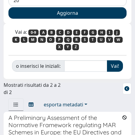
Vai a:
0-9
A
B
C
D
E
F
G
H
I
J
K
L
M
N
O
P
Q
R
S
T
U
V
W
X
Y
Z
o inserisci le iniziali:
Mostrati risultati da 2 a 2
di 2
esporta metadati
A Preliminary Assessment of the
Normative Framework regulating MAR
Schemes in Europe: the EU Directives and