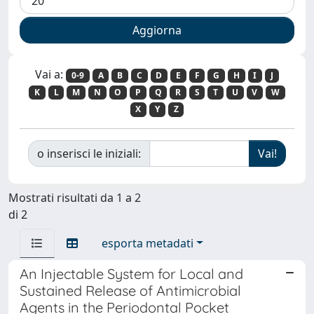
Vai a:
0-9
A
B
C
D
E
F
G
H
I
J
K
L
M
N
O
P
Q
R
S
T
U
V
W
X
Y
Z
o inserisci le iniziali:
Mostrati risultati da 1 a 2
di 2
esporta metadati
An Injectable System for Local and
Sustained Release of Antimicrobial
Agents in the Periodontal Pocket