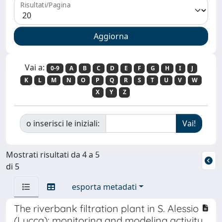
Risultati/Pagina
Vai a:
0-9
A
B
C
D
E
F
G
H
I
J
K
L
M
N
O
P
Q
R
S
T
U
V
W
X
Y
Z
o inserisci le iniziali:
Mostrati risultati da 4 a 5
di 5
esporta metadati
The riverbank filtration plant in S. Alessio
(Lucca): monitoring and modeling activity