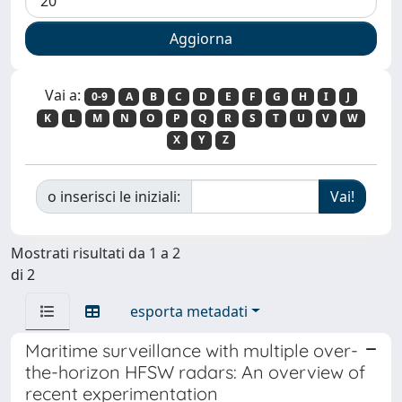
Vai a:
0-9
A
B
C
D
E
F
G
H
I
J
K
L
M
N
O
P
Q
R
S
T
U
V
W
X
Y
Z
o inserisci le iniziali:
Mostrati risultati da 1 a 2
di 2
esporta metadati
Maritime surveillance with multiple over-
the-horizon HFSW radars: An overview of
recent experimentation