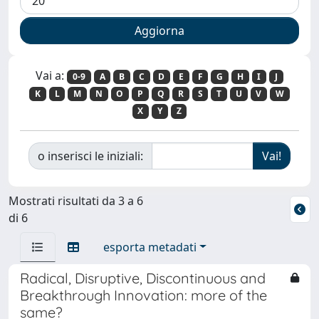
Vai a:
0-9
A
B
C
D
E
F
G
H
I
J
K
L
M
N
O
P
Q
R
S
T
U
V
W
X
Y
Z
o inserisci le iniziali:
Mostrati risultati da 3 a 6
di 6
esporta metadati
Radical, Disruptive, Discontinuous and
Breakthrough Innovation: more of the
same?