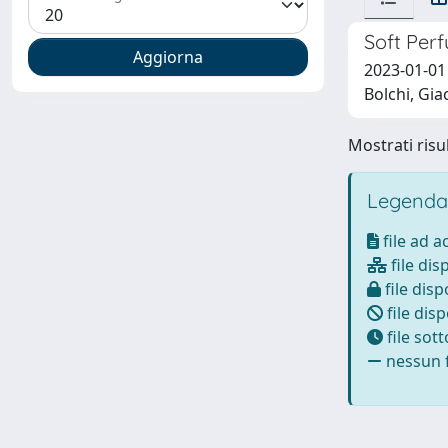
Soft Perf
2023-01-01 
Bolchi, Gia
Mostrati risul
Legenda
file ad 
file dis
file disp
file disp
file sot
nessun f