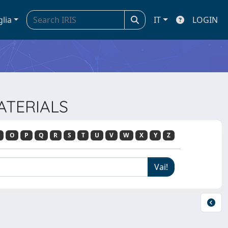
glia
IT
LOGIN
MATERIALS
O
P
Q
R
S
T
U
V
W
X
Y
Z