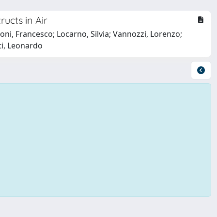
ucts in Air
oni, Francesco; Locarno, Silvia; Vannozzi, Lorenzo;
tti, Leonardo