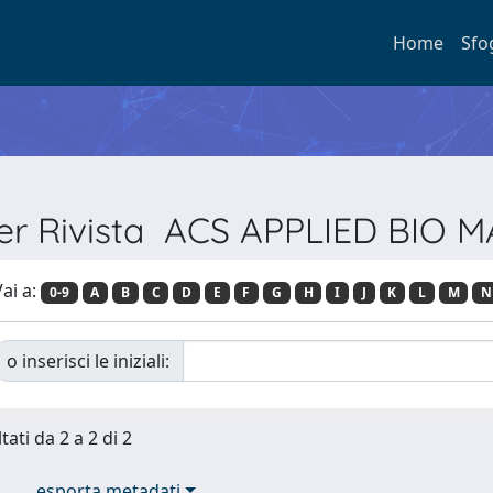
Home
Sfo
per Rivista ACS APPLIED BIO 
ai a:
0-9
A
B
C
D
E
F
G
H
I
J
K
L
M
N
o inserisci le iniziali:
tati da 2 a 2 di 2
esporta metadati