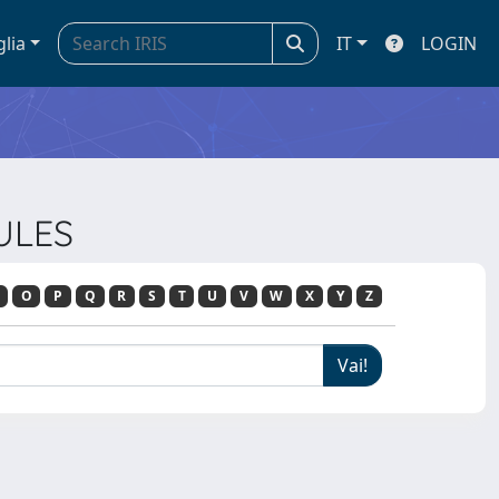
glia
IT
LOGIN
ULES
O
P
Q
R
S
T
U
V
W
X
Y
Z