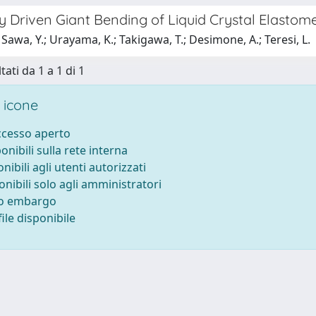
y Driven Giant Bending of Liquid Crystal Elastom
Sawa, Y.; Urayama, K.; Takigawa, T.; Desimone, A.; Teresi, L.
tati da 1 a 1 di 1
 icone
accesso aperto
ponibili sulla rete interna
onibili agli utenti autorizzati
onibili solo agli amministratori
to embargo
ile disponibile