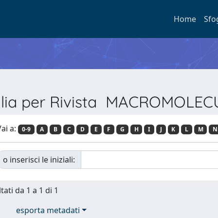
Home
Sfo
glia per Rivista MACROMOLEC
ai a:
0-9
A
B
C
D
E
F
G
H
I
J
K
L
M
N
o inserisci le iniziali:
tati da 1 a 1 di 1
esporta metadati