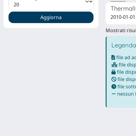
Thermall
2010-01-01 
Mostrati risul
Legenda
file ad 
file dis
file disp
file disp
file sot
nessun f