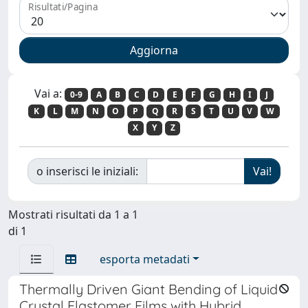
Risultati/Pagina
Vai a:
0-9
A
B
C
D
E
F
G
H
I
J
K
L
M
N
O
P
Q
R
S
T
U
V
W
X
Y
Z
o inserisci le iniziali:
Mostrati risultati da 1 a 1
di 1
esporta metadati
Thermally Driven Giant Bending of Liquid
Crystal Elastomer Films with Hybrid