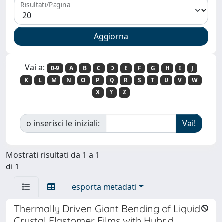
Risultati/Pagina
Vai a:
0-9
A
B
C
D
E
F
G
H
I
J
K
L
M
N
O
P
Q
R
S
T
U
V
W
X
Y
Z
o inserisci le iniziali:
Mostrati risultati da 1 a 1
di 1
esporta metadati
Thermally Driven Giant Bending of Liquid
Crystal Elastomer Films with Hybrid