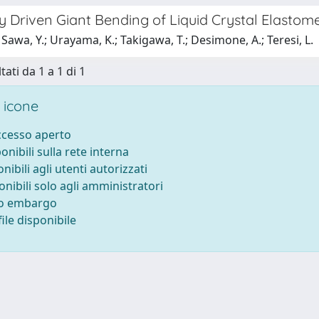
y Driven Giant Bending of Liquid Crystal Elastom
Sawa, Y.; Urayama, K.; Takigawa, T.; Desimone, A.; Teresi, L.
tati da 1 a 1 di 1
 icone
accesso aperto
ponibili sulla rete interna
onibili agli utenti autorizzati
onibili solo agli amministratori
to embargo
ile disponibile