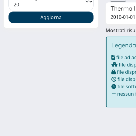
Thermall
2010-01-01 
Mostrati risul
Legenda
file ad 
file dis
file disp
file disp
file sot
nessun f