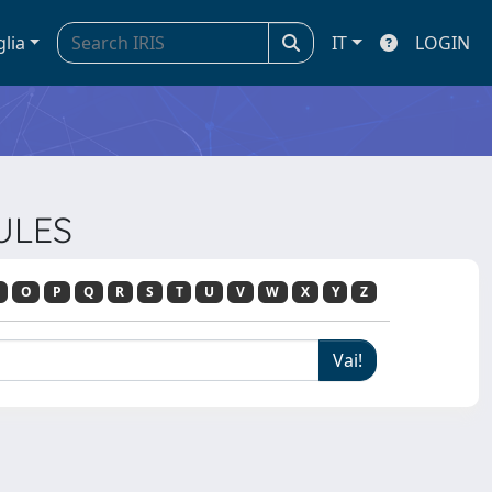
glia
IT
LOGIN
ULES
O
P
Q
R
S
T
U
V
W
X
Y
Z