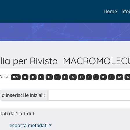
Home
Sfo
glia per Rivista MACROMOLEC
ai a:
0-9
A
B
C
D
E
F
G
H
I
J
K
L
M
N
o inserisci le iniziali:
tati da 1 a 1 di 1
esporta metadati