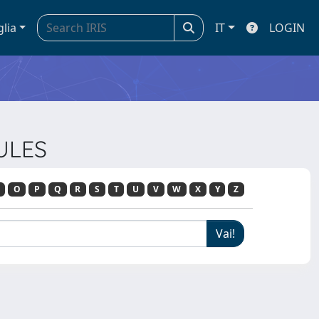
glia
IT
LOGIN
ULES
O
P
Q
R
S
T
U
V
W
X
Y
Z