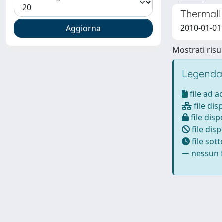
Thermall
2010-01-01 
Mostrati risul
Legenda
file ad 
file dis
file disp
file disp
file sot
nessun f