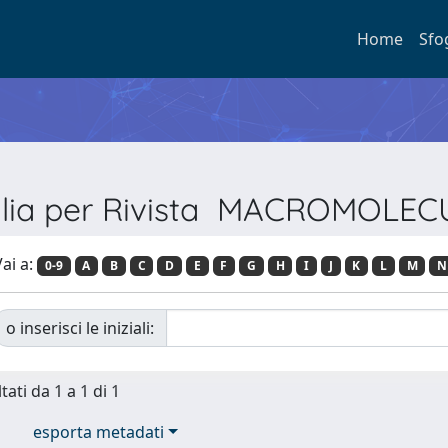
Home
Sfo
glia per Rivista MACROMOLEC
ai a:
0-9
A
B
C
D
E
F
G
H
I
J
K
L
M
N
o inserisci le iniziali:
tati da 1 a 1 di 1
esporta metadati