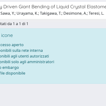
y Driven Giant Bending of Liquid Crystal Elastom
Sawa, Y.; Urayama, K.; Takigawa, T.; Desimone, A.; Teresi, L.
tati da 1 a 1 di 1
 icone
accesso aperto
ponibili sulla rete interna
onibili agli utenti autorizzati
onibili solo agli amministratori
to embargo
ile disponibile