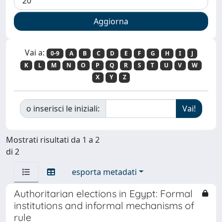
Vai a:
0-9
A
B
C
D
E
F
G
H
I
J
K
L
M
N
O
P
Q
R
S
T
U
V
W
X
Y
Z
o inserisci le iniziali:
Mostrati risultati da 1 a 2
di 2
esporta metadati
Authoritarian elections in Egypt: Formal
institutions and informal mechanisms of
rule