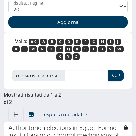
Risultati/Pagina
Vai a:
0-9
A
B
C
D
E
F
G
H
I
J
K
L
M
N
O
P
Q
R
S
T
U
V
W
X
Y
Z
o inserisci le iniziali:
Mostrati risultati da 1 a 2
di 2
esporta metadati
Authoritarian elections in Egypt: Formal
institutions and informal mechanisms of