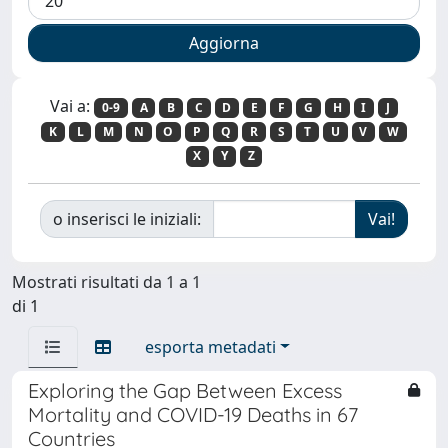
Vai a:
0-9
A
B
C
D
E
F
G
H
I
J
K
L
M
N
O
P
Q
R
S
T
U
V
W
X
Y
Z
o inserisci le iniziali:
Mostrati risultati da 1 a 1
di 1
esporta metadati
Exploring the Gap Between Excess
Mortality and COVID-19 Deaths in 67
Countries