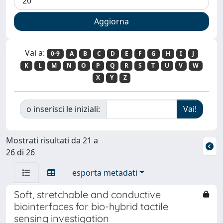
Vai a:
0-9
A
B
C
D
E
F
G
H
I
J
K
L
M
N
O
P
Q
R
S
T
U
V
W
X
Y
Z
o inserisci le iniziali:
Mostrati risultati da 21 a
26 di 26
esporta metadati
Soft, stretchable and conductive
biointerfaces for bio-hybrid tactile
sensing investigation