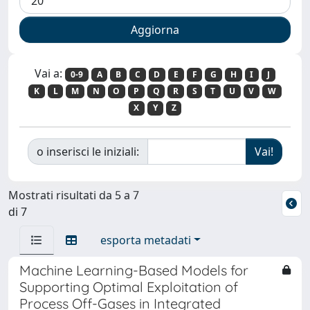
Vai a:
0-9
A
B
C
D
E
F
G
H
I
J
K
L
M
N
O
P
Q
R
S
T
U
V
W
X
Y
Z
o inserisci le iniziali:
Mostrati risultati da 5 a 7
di 7
esporta metadati
Machine Learning-Based Models for
Supporting Optimal Exploitation of
Process Off-Gases in Integrated