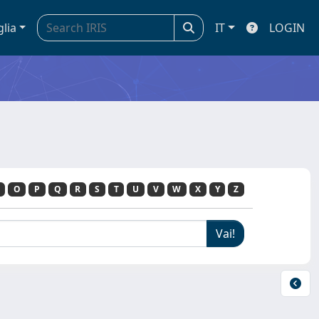
glia
IT
LOGIN
O
P
Q
R
S
T
U
V
W
X
Y
Z