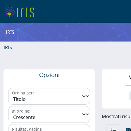
IRIS
IRIS
Opzioni
V
Ordina per:
In ordine:
Mostrati risul
Risultati/Pagina