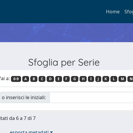
Home
Sfo
Sfoglia per Serie
ai a:
0-9
A
B
C
D
E
F
G
H
I
J
K
L
M
N
o inserisci le iniziali:
tati da 6 a 7 di 7
esporta metadati