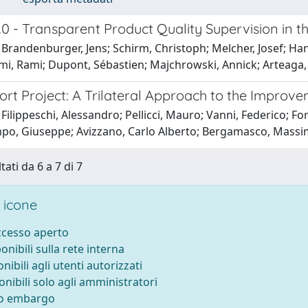
.0 - Transparent Product Quality Supervision in th
Brandenburger, Jens; Schirm, Christoph; Melcher, Josef; Han
lami, Rami; Dupont, Sébastien; Majchrowski, Annick; Arteaga,
ort Project: A Trilateral Approach to the Improv
Filippeschi, Alessandro; Pellicci, Mauro; Vanni, Federico; For
po, Giuseppe; Avizzano, Carlo Alberto; Bergamasco, Mass
tati da 6 a 7 di 7
 icone
accesso aperto
ponibili sulla rete interna
onibili agli utenti autorizzati
onibili solo agli amministratori
to embargo