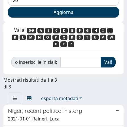
Vai a:
0-9
A
B
C
D
E
F
G
H
I
J
K
L
M
N
O
P
Q
R
S
T
U
V
W
X
Y
Z
o inserisci le iniziali:
Mostrati risultati da 1 a 3
di 3
esporta metadati
Niger, recent political history
2021-01-01 Raineri, Luca