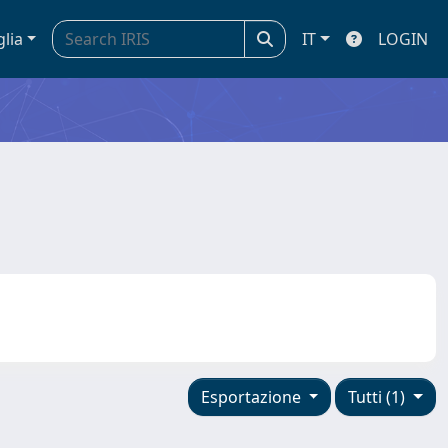
glia
IT
LOGIN
Esportazione
Tutti (1)