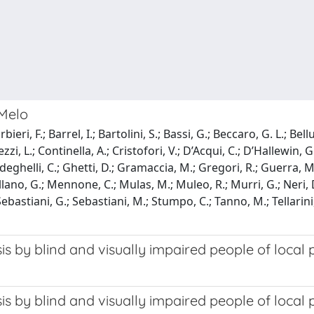
- Melo
ieri, F.; Barrel, I.; Bartolini, S.; Bassi, G.; Beccaro, G. L.; Be
zi, L.; Continella, A.; Cristofori, V.; D’Acqui, C.; D’Hallewin, G
Fideghelli, C.; Ghetti, D.; Gramaccia, M.; Gregori, R.; Guerra, M.
no, G.; Mennone, C.; Mulas, M.; Muleo, R.; Murri, G.; Neri, D.; P
 Sebastiani, G.; Sebastiani, M.; Stumpo, C.; Tanno, M.; Tellarini, 
s by blind and visually impaired people of local 
 by blind and visually impaired people of local p