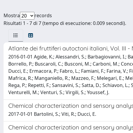
Mostra
records
Risultati 1 - 7 di 7 (tempo di esecuzione: 0.009 secondi).
Atlante dei fruttiferi autoctoni italiani, Vol. III 
2016-01-01 Agide, K.; Alessandri, S.; Barbagiovanni, I.; Barb
Borrello, P.; Buscaroli, C.; Busconi, M.; Carboni, M.; Concez
Ducci, E.; Ermacora, P.; Fabro, L.; Famiani, F.; Farina, V.; 
Mafrica, R.; Manganiello, R.; Mazzeo, F.; Melegari, E.; Mella
Rega, P.; Repetti, F.; Sansavini, S.; Satta, D.; Schiavon, L.;
Venturelli, M.; Venturi, S.; Virgili, S.; Youssef, J.
Chemical characterization and sensory analysi
2017-01-01 Bartolini, S.; Viti, R.; Ducci, E.
Chemical characterization and sensory analysis