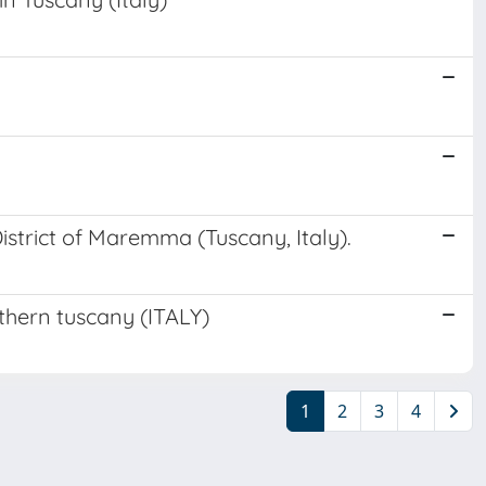
istrict of Maremma (Tuscany, Italy).
uthern tuscany (ITALY)
1
2
3
4