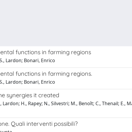
ntal functions in farming regions
S., Lardon; Bonari, Enrico
ntal functions in farming regions.
S., Lardon; Bonari, Enrico
e synergies it created
ardon; H., Rapey; N., Silvestri; M., Benoît; C., Thenail; E., M
one. Quali interventi possibili?