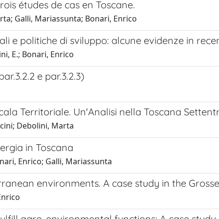
ois études de cas en Toscane.
rta; Galli, Mariassunta; Bonari, Enrico
i e politiche di sviluppo: alcune evidenze in recen
i, E.; Bonari, Enrico
 par.3.2.2 e par.3.2.3)
cala Territoriale. Un'Analisi nella Toscana Settent
cini; Debolini, Marta
energia in Toscana
nari, Enrico; Galli, Mariassunta
anean environments. A case study in the Grosseto
Enrico
ulfill agro-environmental functions: A case study 