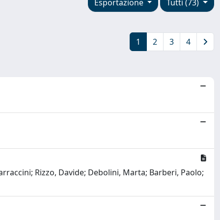
Esportazione
Tutti (73)
1
2
3
4
arraccini; Rizzo, Davide; Debolini, Marta; Barberi, Paolo;