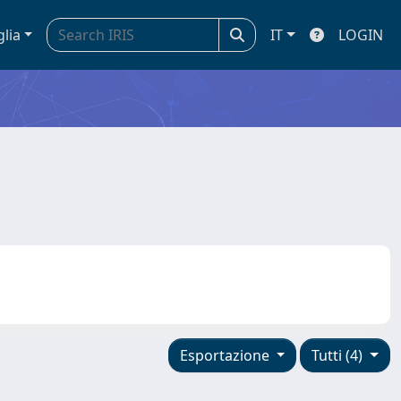
glia
IT
LOGIN
Esportazione
Tutti (4)