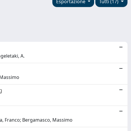
Esportazione
Tutti (17)
geletaki, A.
, Massimo
g
chia, Franco; Bergamasco, Massimo