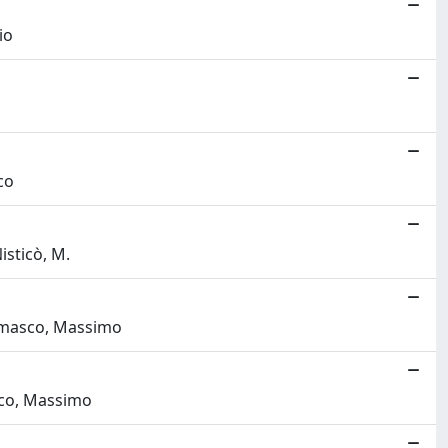
io
co
isticò, M.
gamasco, Massimo
asco, Massimo