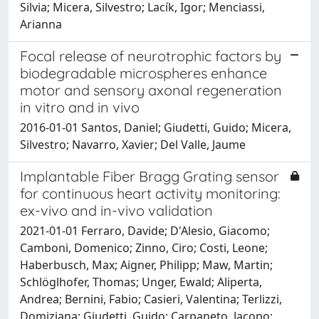
Silvia; Micera, Silvestro; Lacík, Igor; Menciassi,
Arianna
Focal release of neurotrophic factors by
biodegradable microspheres enhance
motor and sensory axonal regeneration
in vitro and in vivo
2016-01-01 Santos, Daniel; Giudetti, Guido; Micera,
Silvestro; Navarro, Xavier; Del Valle, Jaume
Implantable Fiber Bragg Grating sensor
for continuous heart activity monitoring:
ex-vivo and in-vivo validation
2021-01-01 Ferraro, Davide; D'Alesio, Giacomo;
Camboni, Domenico; Zinno, Ciro; Costi, Leone;
Haberbusch, Max; Aigner, Philipp; Maw, Martin;
Schlöglhofer, Thomas; Unger, Ewald; Aliperta,
Andrea; Bernini, Fabio; Casieri, Valentina; Terlizzi,
Domiziana; Giudetti, Guido; Carpaneto, Jacopo;