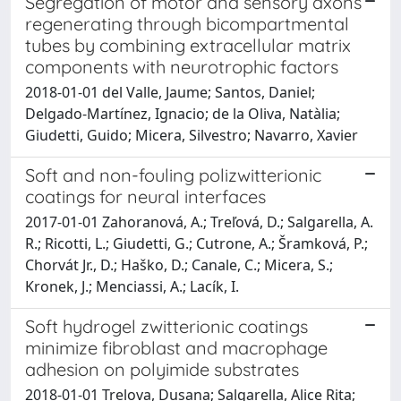
Segregation of motor and sensory axons
regenerating through bicompartmental
tubes by combining extracellular matrix
components with neurotrophic factors
2018-01-01 del Valle, Jaume; Santos, Daniel;
Delgado-Martínez, Ignacio; de la Oliva, Natàlia;
Giudetti, Guido; Micera, Silvestro; Navarro, Xavier
Soft and non-fouling polizwitterionic
coatings for neural interfaces
2017-01-01 Zahoranová, A.; Treľová, D.; Salgarella, A.
R.; Ricotti, L.; Giudetti, G.; Cutrone, A.; Šramková, P.;
Chorvát Jr., D.; Haško, D.; Canale, C.; Micera, S.;
Kronek, J.; Menciassi, A.; Lacík, I.
Soft hydrogel zwitterionic coatings
minimize fibroblast and macrophage
adhesion on polyimide substrates
2018-01-01 Trelova, Dusana; Salgarella, Alice Rita;