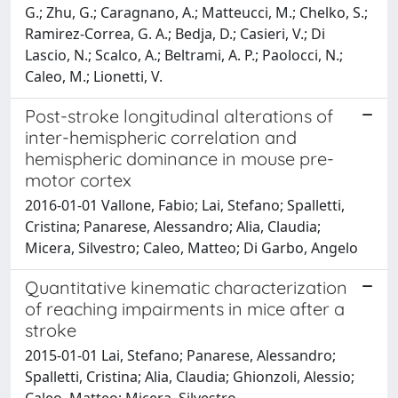
G.; Zhu, G.; Caragnano, A.; Matteucci, M.; Chelko, S.;
Ramirez-Correa, G. A.; Bedja, D.; Casieri, V.; Di
Lascio, N.; Scalco, A.; Beltrami, A. P.; Paolocci, N.;
Caleo, M.; Lionetti, V.
Post-stroke longitudinal alterations of
inter-hemispheric correlation and
hemispheric dominance in mouse pre-
motor cortex
2016-01-01 Vallone, Fabio; Lai, Stefano; Spalletti,
Cristina; Panarese, Alessandro; Alia, Claudia;
Micera, Silvestro; Caleo, Matteo; Di Garbo, Angelo
Quantitative kinematic characterization
of reaching impairments in mice after a
stroke
2015-01-01 Lai, Stefano; Panarese, Alessandro;
Spalletti, Cristina; Alia, Claudia; Ghionzoli, Alessio;
Caleo, Matteo; Micera, Silvestro