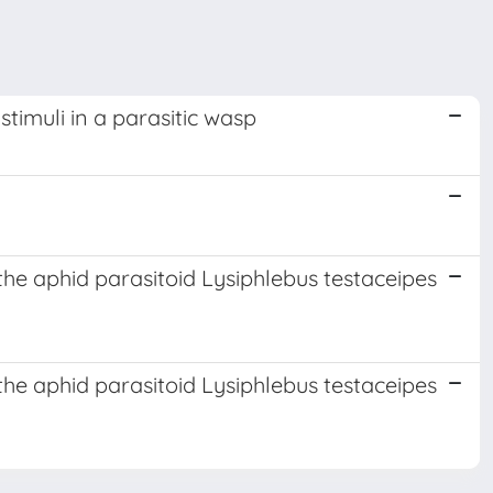
stimuli in a parasitic wasp
the aphid parasitoid Lysiphlebus testaceipes
o
the aphid parasitoid Lysiphlebus testaceipes
o