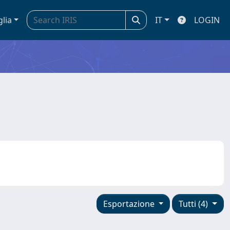
glia
IT
LOGIN
Esportazione
Tutti (4)