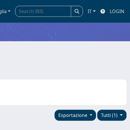
glia
IT
LOGIN
Esportazione
Tutti (1)