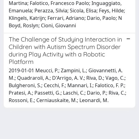
Martina; Falotico, Francesco Paolo; Inguaggiato,
Emanuela; Perazza, Silvia; Sicola, Elisa; Feys, Hilde;
Klingels, Katrijn; Ferrari, Adriano; Dario, Paolo; N
Boyd, Roslyn; Cioni, Giovanni
The Challenge of Studying Interaction in
Children with Autism Spectrum Disorder
during Play Activity with a Robotic
Platform
2019-01-01 Meucci, P.; Zampini, L.; Giovannetti, A.
M.; Quadraroli, A.; D'Arrigo, A. V.; Riva, D.; Vago, C.;
Bulgheroni, S.; Cecchi, F.; Mannari, I.; Falotico, F. P.;
Pratesi, A.; Passetti, G.; Laschi, C.; Dario, P.; Riva, C.;
Rossoni, E.; Cerniauskaite, M.; Leonardi, M.
Powered by
IRIS
-
about IRIS
-