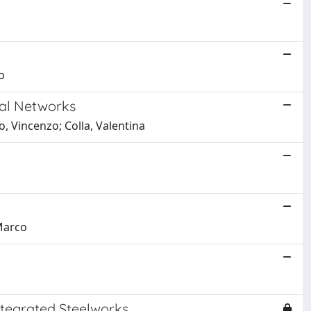
o
ral Networks
, Vincenzo; Colla, Valentina
 Marco
ntegrated Steelworks