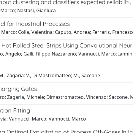
ut clustering and classifiers expected reliability
 Marco; Nastasi, Gianluca
 for Industrial Processes
 Marco; Colla, Valentina; Caputo, Andrea; Ferraris, Francesc
in Hot Rolled Steel Strips Using Convolutional Neu
, Angelo; Galli, Filippo Nazzareno; Vannucci, Marco; Iannino
 M., Zagaria; V., Di Mastromatteo; M., Saccone
Charging Gates
iero; Zagaria, Michele; Dimastromatteo, Vincenzo; Saccone,
tion Fitting
Silvia; Vannucci, Marco; Vannocci, Marco
 Optimal Exploitation of Process Off-Gases in I