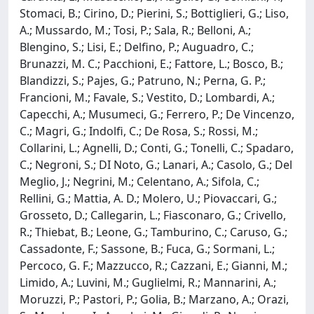
Stomaci, B.; Cirino, D.; Pierini, S.; Bottiglieri, G.; Liso,
A.; Mussardo, M.; Tosi, P.; Sala, R.; Belloni, A.;
Blengino, S.; Lisi, E.; Delfino, P.; Auguadro, C.;
Brunazzi, M. C.; Pacchioni, E.; Fattore, L.; Bosco, B.;
Blandizzi, S.; Pajes, G.; Patruno, N.; Perna, G. P.;
Francioni, M.; Favale, S.; Vestito, D.; Lombardi, A.;
Capecchi, A.; Musumeci, G.; Ferrero, P.; De Vincenzo,
C.; Magri, G.; Indolfi, C.; De Rosa, S.; Rossi, M.;
Collarini, L.; Agnelli, D.; Conti, G.; Tonelli, C.; Spadaro,
C.; Negroni, S.; DI Noto, G.; Lanari, A.; Casolo, G.; Del
Meglio, J.; Negrini, M.; Celentano, A.; Sifola, C.;
Rellini, G.; Mattia, A. D.; Molero, U.; Piovaccari, G.;
Grosseto, D.; Callegarin, L.; Fiasconaro, G.; Crivello,
R.; Thiebat, B.; Leone, G.; Tamburino, C.; Caruso, G.;
Cassadonte, F.; Sassone, B.; Fuca, G.; Sormani, L.;
Percoco, G. F.; Mazzucco, R.; Cazzani, E.; Gianni, M.;
Limido, A.; Luvini, M.; Guglielmi, R.; Mannarini, A.;
Moruzzi, P.; Pastori, P.; Golia, B.; Marzano, A.; Orazi,