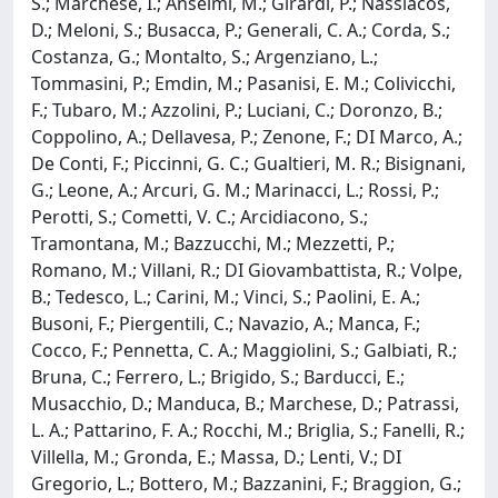
S.; Marchese, I.; Anselmi, M.; Girardi, P.; Nassiacos,
D.; Meloni, S.; Busacca, P.; Generali, C. A.; Corda, S.;
Costanza, G.; Montalto, S.; Argenziano, L.;
Tommasini, P.; Emdin, M.; Pasanisi, E. M.; Colivicchi,
F.; Tubaro, M.; Azzolini, P.; Luciani, C.; Doronzo, B.;
Coppolino, A.; Dellavesa, P.; Zenone, F.; DI Marco, A.;
De Conti, F.; Piccinni, G. C.; Gualtieri, M. R.; Bisignani,
G.; Leone, A.; Arcuri, G. M.; Marinacci, L.; Rossi, P.;
Perotti, S.; Cometti, V. C.; Arcidiacono, S.;
Tramontana, M.; Bazzucchi, M.; Mezzetti, P.;
Romano, M.; Villani, R.; DI Giovambattista, R.; Volpe,
B.; Tedesco, L.; Carini, M.; Vinci, S.; Paolini, E. A.;
Busoni, F.; Piergentili, C.; Navazio, A.; Manca, F.;
Cocco, F.; Pennetta, C. A.; Maggiolini, S.; Galbiati, R.;
Bruna, C.; Ferrero, L.; Brigido, S.; Barducci, E.;
Musacchio, D.; Manduca, B.; Marchese, D.; Patrassi,
L. A.; Pattarino, F. A.; Rocchi, M.; Briglia, S.; Fanelli, R.;
Villella, M.; Gronda, E.; Massa, D.; Lenti, V.; DI
Gregorio, L.; Bottero, M.; Bazzanini, F.; Braggion, G.;