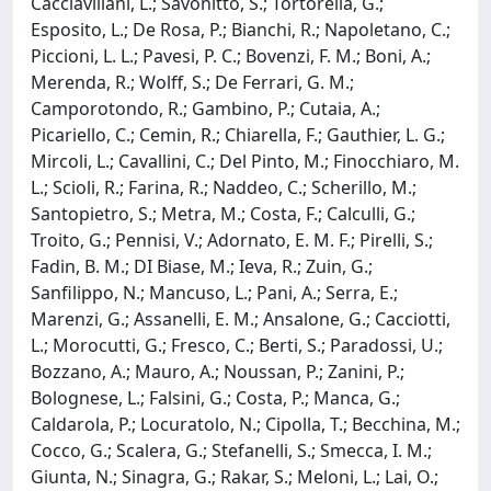
Cacciavillani, L.; Savonitto, S.; Tortorella, G.;
Esposito, L.; De Rosa, P.; Bianchi, R.; Napoletano, C.;
Piccioni, L. L.; Pavesi, P. C.; Bovenzi, F. M.; Boni, A.;
Merenda, R.; Wolff, S.; De Ferrari, G. M.;
Camporotondo, R.; Gambino, P.; Cutaia, A.;
Picariello, C.; Cemin, R.; Chiarella, F.; Gauthier, L. G.;
Mircoli, L.; Cavallini, C.; Del Pinto, M.; Finocchiaro, M.
L.; Scioli, R.; Farina, R.; Naddeo, C.; Scherillo, M.;
Santopietro, S.; Metra, M.; Costa, F.; Calculli, G.;
Troito, G.; Pennisi, V.; Adornato, E. M. F.; Pirelli, S.;
Fadin, B. M.; DI Biase, M.; Ieva, R.; Zuin, G.;
Sanfilippo, N.; Mancuso, L.; Pani, A.; Serra, E.;
Marenzi, G.; Assanelli, E. M.; Ansalone, G.; Cacciotti,
L.; Morocutti, G.; Fresco, C.; Berti, S.; Paradossi, U.;
Bozzano, A.; Mauro, A.; Noussan, P.; Zanini, P.;
Bolognese, L.; Falsini, G.; Costa, P.; Manca, G.;
Caldarola, P.; Locuratolo, N.; Cipolla, T.; Becchina, M.;
Cocco, G.; Scalera, G.; Stefanelli, S.; Smecca, I. M.;
Giunta, N.; Sinagra, G.; Rakar, S.; Meloni, L.; Lai, O.;