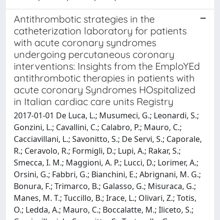
Antithrombotic strategies in the
catheterization laboratory for patients
with acute coronary syndromes
undergoing percutaneous coronary
interventions: Insights from the EmploYEd
antithrombotic therapies in patients with
acute coronary Syndromes HOspitalized
in Italian cardiac care units Registry
2017-01-01 De Luca, L.; Musumeci, G.; Leonardi, S.;
Gonzini, L.; Cavallini, C.; Calabro, P.; Mauro, C.;
Cacciavillani, L.; Savonitto, S.; De Servi, S.; Caporale,
R.; Ceravolo, R.; Formigli, D.; Lupi, A.; Rakar, S.;
Smecca, I. M.; Maggioni, A. P.; Lucci, D.; Lorimer, A.;
Orsini, G.; Fabbri, G.; Bianchini, E.; Abrignani, M. G.;
Bonura, F.; Trimarco, B.; Galasso, G.; Misuraca, G.;
Manes, M. T.; Tuccillo, B.; Irace, L.; Olivari, Z.; Totis,
O.; Ledda, A.; Mauro, C.; Boccalatte, M.; Iliceto, S.;