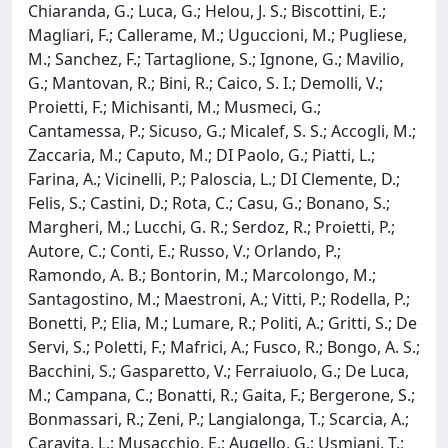
Chiaranda, G.; Luca, G.; Helou, J. S.; Biscottini, E.;
Magliari, F.; Callerame, M.; Uguccioni, M.; Pugliese,
M.; Sanchez, F.; Tartaglione, S.; Ignone, G.; Mavilio,
G.; Mantovan, R.; Bini, R.; Caico, S. I.; Demolli, V.;
Proietti, F.; Michisanti, M.; Musmeci, G.;
Cantamessa, P.; Sicuso, G.; Micalef, S. S.; Accogli, M.;
Zaccaria, M.; Caputo, M.; DI Paolo, G.; Piatti, L.;
Farina, A.; Vicinelli, P.; Paloscia, L.; DI Clemente, D.;
Felis, S.; Castini, D.; Rota, C.; Casu, G.; Bonano, S.;
Margheri, M.; Lucchi, G. R.; Serdoz, R.; Proietti, P.;
Autore, C.; Conti, E.; Russo, V.; Orlando, P.;
Ramondo, A. B.; Bontorin, M.; Marcolongo, M.;
Santagostino, M.; Maestroni, A.; Vitti, P.; Rodella, P.;
Bonetti, P.; Elia, M.; Lumare, R.; Politi, A.; Gritti, S.; De
Servi, S.; Poletti, F.; Mafrici, A.; Fusco, R.; Bongo, A. S.;
Bacchini, S.; Gasparetto, V.; Ferraiuolo, G.; De Luca,
M.; Campana, C.; Bonatti, R.; Gaita, F.; Bergerone, S.;
Bonmassari, R.; Zeni, P.; Langialonga, T.; Scarcia, A.;
Caravita, L.; Musacchio, E.; Augello, G.; Usmiani, T.;