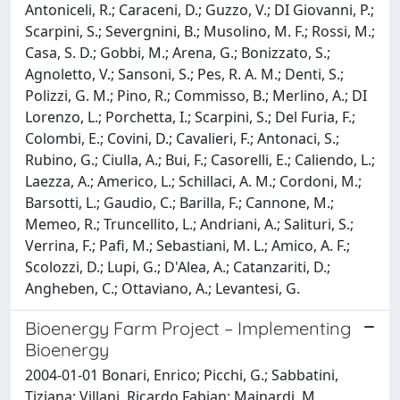
Antoniceli, R.; Caraceni, D.; Guzzo, V.; DI Giovanni, P.;
Scarpini, S.; Severgnini, B.; Musolino, M. F.; Rossi, M.;
Casa, S. D.; Gobbi, M.; Arena, G.; Bonizzato, S.;
Agnoletto, V.; Sansoni, S.; Pes, R. A. M.; Denti, S.;
Polizzi, G. M.; Pino, R.; Commisso, B.; Merlino, A.; DI
Lorenzo, L.; Porchetta, I.; Scarpini, S.; Del Furia, F.;
Colombi, E.; Covini, D.; Cavalieri, F.; Antonaci, S.;
Rubino, G.; Ciulla, A.; Bui, F.; Casorelli, E.; Caliendo, L.;
Laezza, A.; Americo, L.; Schillaci, A. M.; Cordoni, M.;
Barsotti, L.; Gaudio, C.; Barilla, F.; Cannone, M.;
Memeo, R.; Truncellito, L.; Andriani, A.; Salituri, S.;
Verrina, F.; Pafi, M.; Sebastiani, M. L.; Amico, A. F.;
Scolozzi, D.; Lupi, G.; D'Alea, A.; Catanzariti, D.;
Angheben, C.; Ottaviano, A.; Levantesi, G.
Bioenergy Farm Project – Implementing
Bioenergy
2004-01-01 Bonari, Enrico; Picchi, G.; Sabbatini,
Tiziana; Villani, Ricardo Fabian; Mainardi, M.