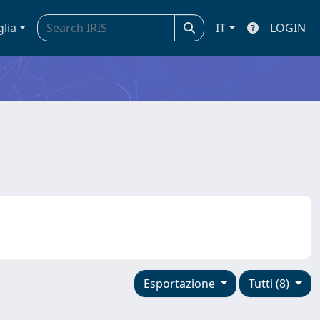
glia
IT
LOGIN
Esportazione
Tutti (8)