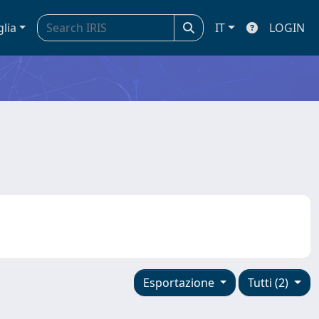
glia
IT
LOGIN
Esportazione
Tutti (2)