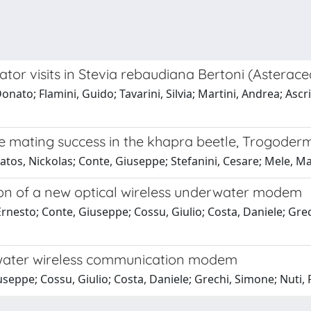
ator visits in Stevia rebaudiana Bertoni (Asterace
ato; Flamini, Guido; Tavarini, Silvia; Martini, Andrea; Ascr
e mating success in the khapra beetle, Trogode
atos, Nickolas; Conte, Giuseppe; Stefanini, Cesare; Mele, Ma
 of a new optical wireless underwater modem
Ernesto; Conte, Giuseppe; Cossu, Giulio; Costa, Daniele; Gre
water wireless communication modem
useppe; Cossu, Giulio; Costa, Daniele; Grechi, Simone; Nuti,