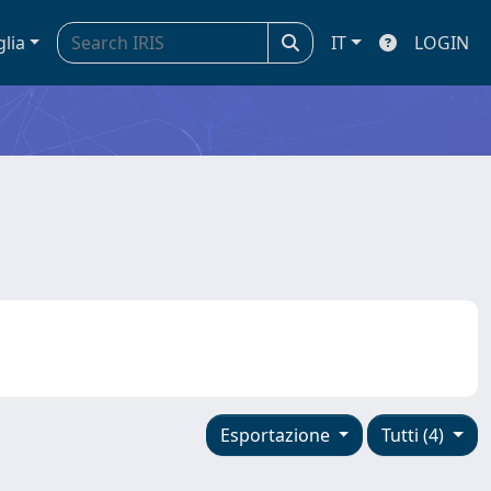
glia
IT
LOGIN
Esportazione
Tutti (4)