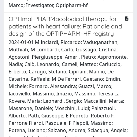
Marco; Investigator, Optipharm‐hf
OPTImal PHARMacological therapy for
patients with heart failure: Rationale and
design of the OPTIPHARM-HF registry
2024-01-01 M Inciardi, Riccardo; Vaduganathan,
Muthiah; M Lombardi, Carlo; Gussago, Cristina;
Agostoni, Piergiuseppe; Ameri, Pietro; Aspromonte,
Nadia; Calò, Leonardo; Cameli, Matteo; Carluccio,
Erberto; Carugo, Stefano; Cipriani, Manlio; De
Caterina, Raffaele; M De Ferrari, Gaetano; Emdin,
Michele; Fornaro, Alessandra; Guazzi, Marco;
Iacoviello, Massimo; Imazio, Massimo; Teresa La
Rovere, Maria; Leonardi, Sergio; Maccallini, Marta;
Masarone, Daniele; Moschini, Luigi; Palazzuoli,
Alberto; Patti, Giuseppe; E Pedretti, Roberto F;
Perrone Filardi, Pasquale; F Piepoli, Massimo;
Potena, Luciano; Salzano, Andrea; Sciacqua, Angela;