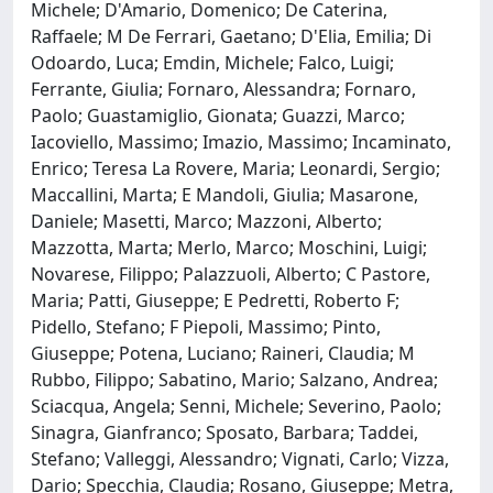
Michele; D'Amario, Domenico; De Caterina,
Raffaele; M De Ferrari, Gaetano; D'Elia, Emilia; Di
Odoardo, Luca; Emdin, Michele; Falco, Luigi;
Ferrante, Giulia; Fornaro, Alessandra; Fornaro,
Paolo; Guastamiglio, Gionata; Guazzi, Marco;
Iacoviello, Massimo; Imazio, Massimo; Incaminato,
Enrico; Teresa La Rovere, Maria; Leonardi, Sergio;
Maccallini, Marta; E Mandoli, Giulia; Masarone,
Daniele; Masetti, Marco; Mazzoni, Alberto;
Mazzotta, Marta; Merlo, Marco; Moschini, Luigi;
Novarese, Filippo; Palazzuoli, Alberto; C Pastore,
Maria; Patti, Giuseppe; E Pedretti, Roberto F;
Pidello, Stefano; F Piepoli, Massimo; Pinto,
Giuseppe; Potena, Luciano; Raineri, Claudia; M
Rubbo, Filippo; Sabatino, Mario; Salzano, Andrea;
Sciacqua, Angela; Senni, Michele; Severino, Paolo;
Sinagra, Gianfranco; Sposato, Barbara; Taddei,
Stefano; Valleggi, Alessandro; Vignati, Carlo; Vizza,
Dario; Specchia, Claudia; Rosano, Giuseppe; Metra,