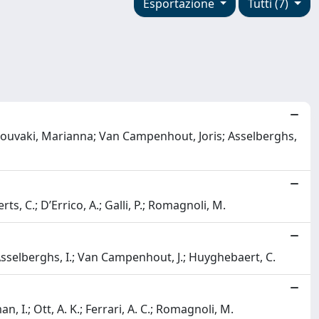
Esportazione
Tutti (7)
touvaki, Marianna; Van Campenhout, Joris; Asselberghs,
s, C.; D’Errico, A.; Galli, P.; Romagnoli, M.
 Asselberghs, I.; Van Campenhout, J.; Huyghebaert, C.
 I.; Ott, A. K.; Ferrari, A. C.; Romagnoli, M.