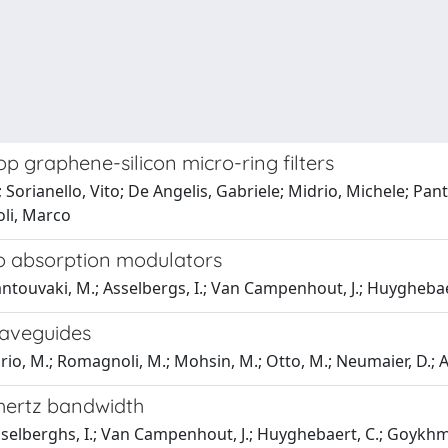
op graphene-silicon micro-ring filters
rianello, Vito; De Angelis, Gabriele; Midrio, Michele; Pan
oli, Marco
o absorption modulators
antouvaki, M.; Asselbergs, I.; Van Campenhout, J.; Huyghebaert
waveguides
idrio, M.; Romagnoli, M.; Mohsin, M.; Otto, M.; Neumaier, D.;
hertz bandwidth
sselberghs, I.; Van Campenhout, J.; Huyghebaert, C.; Goykhman,