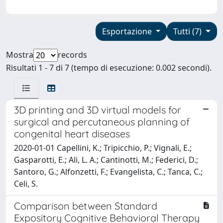
Esportazione
Tutti (7)
Mostra
records
Risultati 1 - 7 di 7 (tempo di esecuzione: 0.002 secondi).
3D printing and 3D virtual models for
surgical and percutaneous planning of
congenital heart diseases
2020-01-01 Capellini, K.; Tripicchio, P.; Vignali, E.;
Gasparotti, E.; Ali, L. A.; Cantinotti, M.; Federici, D.;
Santoro, G.; Alfonzetti, F.; Evangelista, C.; Tanca, C.;
Celi, S.
Comparison between Standard
Expository Cognitive Behavioral Therapy