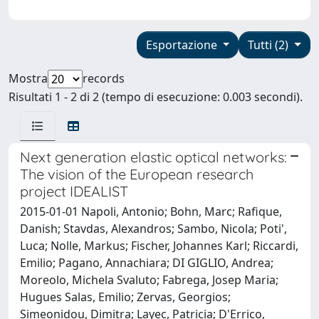
Esportazione
Tutti (2)
Mostra
records
Risultati 1 - 2 di 2 (tempo di esecuzione: 0.003 secondi).
Next generation elastic optical networks:
The vision of the European research
project IDEALIST
2015-01-01 Napoli, Antonio; Bohn, Marc; Rafique,
Danish; Stavdas, Alexandros; Sambo, Nicola; Poti',
Luca; Nolle, Markus; Fischer, Johannes Karl; Riccardi,
Emilio; Pagano, Annachiara; DI GIGLIO, Andrea;
Moreolo, Michela Svaluto; Fabrega, Josep Maria;
Hugues Salas, Emilio; Zervas, Georgios;
Simeonidou, Dimitra; Layec, Patricia; D'Errico,