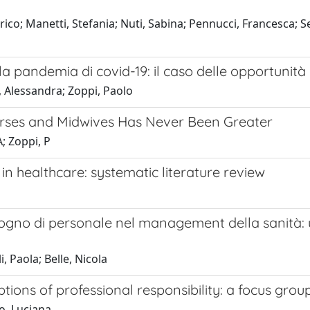
nrico; Manetti, Stefania; Nuti, Sabina; Pennucci, Francesca; S
lla pandemia di covid-19: il caso delle opportunit
S, Alessandra; Zoppi, Paolo
rses and Midwives Has Never Been Greater
A; Zoppi, P
n healthcare: systematic literature review
ogno di personale nel management della sanità: u
, Paola; Belle, Nicola
tions of professional responsibility: a focus group
o, Luciana