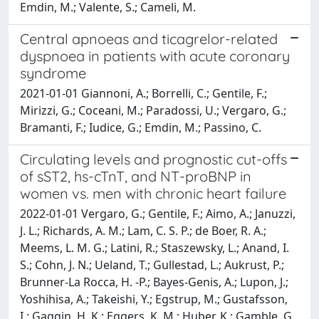
Emdin, M.; Valente, S.; Cameli, M.
Central apnoeas and ticagrelor-related
dyspnoea in patients with acute coronary
syndrome
2021-01-01 Giannoni, A.; Borrelli, C.; Gentile, F.;
Mirizzi, G.; Coceani, M.; Paradossi, U.; Vergaro, G.;
Bramanti, F.; Iudice, G.; Emdin, M.; Passino, C.
Circulating levels and prognostic cut-offs
of sST2, hs-cTnT, and NT-proBNP in
women vs. men with chronic heart failure
2022-01-01 Vergaro, G.; Gentile, F.; Aimo, A.; Januzzi,
J. L.; Richards, A. M.; Lam, C. S. P.; de Boer, R. A.;
Meems, L. M. G.; Latini, R.; Staszewsky, L.; Anand, I.
S.; Cohn, J. N.; Ueland, T.; Gullestad, L.; Aukrust, P.;
Brunner-La Rocca, H. -P.; Bayes-Genis, A.; Lupon, J.;
Yoshihisa, A.; Takeishi, Y.; Egstrup, M.; Gustafsson,
I.; Gaggin, H. K.; Eggers, K. M.; Huber, K.; Gamble, G.