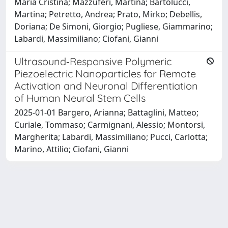
Maria Cristina; Mazzuferi, Martina; Bartolucci,
Martina; Petretto, Andrea; Prato, Mirko; Debellis,
Doriana; De Simoni, Giorgio; Pugliese, Giammarino;
Labardi, Massimiliano; Ciofani, Gianni
Ultrasound‐Responsive Polymeric
Piezoelectric Nanoparticles for Remote
Activation and Neuronal Differentiation
of Human Neural Stem Cells
2025-01-01 Bargero, Arianna; Battaglini, Matteo;
Curiale, Tommaso; Carmignani, Alessio; Montorsi,
Margherita; Labardi, Massimiliano; Pucci, Carlotta;
Marino, Attilio; Ciofani, Gianni
Powered by
IRIS
-
about IRIS
-
Utilizzo dei cookie
Copyright © 2026