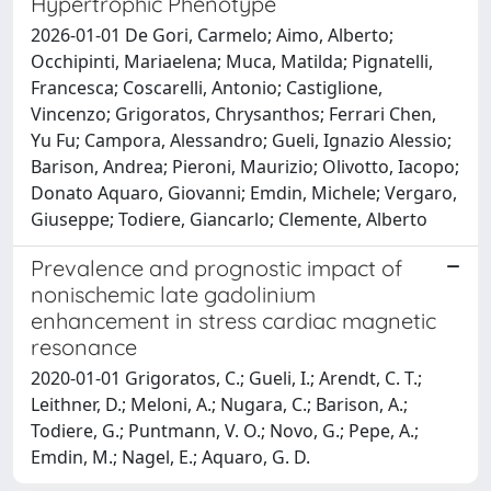
Hypertrophic Phenotype
2026-01-01 De Gori, Carmelo; Aimo, Alberto;
Occhipinti, Mariaelena; Muca, Matilda; Pignatelli,
Francesca; Coscarelli, Antonio; Castiglione,
Vincenzo; Grigoratos, Chrysanthos; Ferrari Chen,
Yu Fu; Campora, Alessandro; Gueli, Ignazio Alessio;
Barison, Andrea; Pieroni, Maurizio; Olivotto, Iacopo;
Donato Aquaro, Giovanni; Emdin, Michele; Vergaro,
Giuseppe; Todiere, Giancarlo; Clemente, Alberto
Prevalence and prognostic impact of
nonischemic late gadolinium
enhancement in stress cardiac magnetic
resonance
2020-01-01 Grigoratos, C.; Gueli, I.; Arendt, C. T.;
Leithner, D.; Meloni, A.; Nugara, C.; Barison, A.;
Todiere, G.; Puntmann, V. O.; Novo, G.; Pepe, A.;
Emdin, M.; Nagel, E.; Aquaro, G. D.