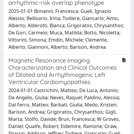
arrhythmic-risk overlap phenotype
2025-01-01 Bonanni, Francesca; Gueli, Ignazio
Alessio; Bellisario, Irina; Todiere, Giancarlo; Aimo,
Alberto; Alderotti, Bianca; Grigoratos, Chrysanthos;
De Gori, Carmelo; Muca, Matilda; Botto, Nicoletta;
Vittorini, Simona; Emdin, Michele; Clemente,
Alberto; Giannoni, Alberto; Barison, Andrea
Magnetic Resonance Imaging
Characterization and Clinical Outcomes
of Dilated and Arrhythmogenic Left
Ventricular Cardiomyopathies
2024-01-01 Castrichini, Matteo; De Luca, Antonio;
De Angelis, Giulia; Neves, Raquel; Paldino, Alessia;
Dal Ferro, Matteo; Barbati, Giulia; Medo, Kristen;
Barison, Andrea; Grigoratos, Chrysanthos; Gigli,
Marta; Stolfo, Davide; Brun, Francesca; W Groves,
Daniel; Quaife, Robert; Eldemire, Ramone; Graw,
Sharon; Addison, Jeffrey; Todiere, Giancarlo; Gueli,