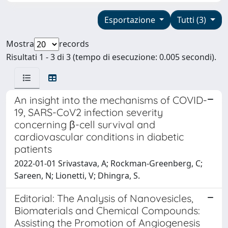
Esportazione
Tutti (3)
Mostra
records
Risultati 1 - 3 di 3 (tempo di esecuzione: 0.005 secondi).
An insight into the mechanisms of COVID-
19, SARS-CoV2 infection severity
concerning β-cell survival and
cardiovascular conditions in diabetic
patients
2022-01-01 Srivastava, A; Rockman-Greenberg, C;
Sareen, N; Lionetti, V; Dhingra, S.
Editorial: The Analysis of Nanovesicles,
Biomaterials and Chemical Compounds:
Assisting the Promotion of Angiogenesis