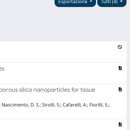
Esportazione
Tutti (4)
es
rous silica nanoparticles for tissue
imento, D. S.; Sirolli, S.; Cafarelli, A.; Fiorilli, S.;