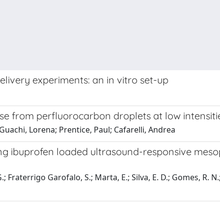
livery experiments: an in vitro set-up
e from perfluorocarbon droplets at low intensiti
-Guachi, Lorena; Prentice, Paul; Cafarelli, Andrea
ing ibuprofen loaded ultrasound-responsive mesopo
aterrigo Garofalo, S.; Marta, E.; Silva, E. D.; Gomes, R. N.; Nasc