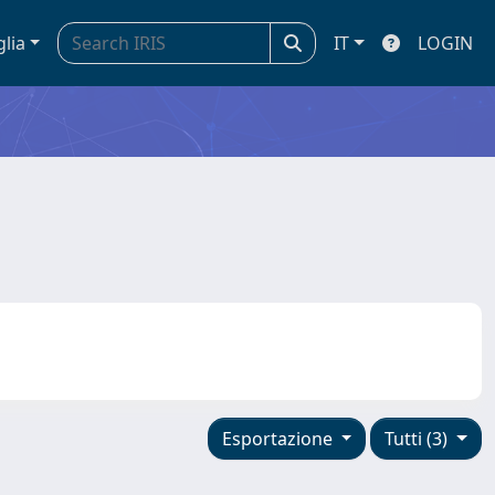
glia
IT
LOGIN
Esportazione
Tutti (3)