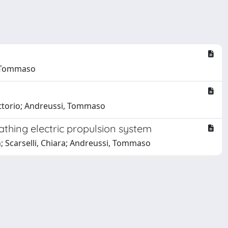
i, Tommaso
Vittorio; Andreussi, Tommaso
thing electric propulsion system
an; Scarselli, Chiara; Andreussi, Tommaso