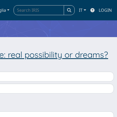
glia
IT
LOGIN
: real possibility or dreams?