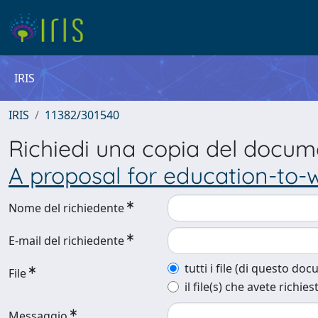
IRIS
IRIS
11382/301540
Richiedi una copia del docu
A proposal for education-to-wo
Nome del richiedente
E-mail del richiedente
tutti i file (di questo do
File
il file(s) che avete richies
Messaggio