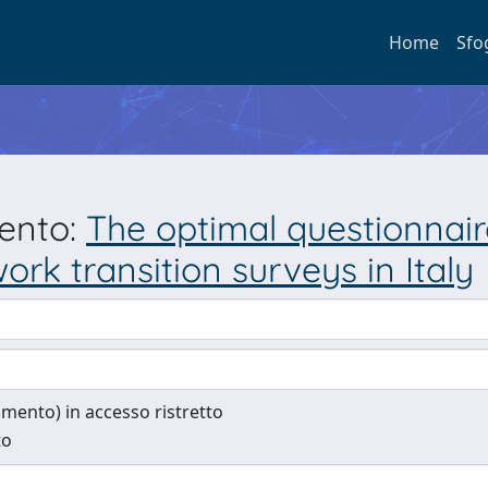
Home
Sfo
mento:
The optimal questionnaire
rk transition surveys in Italy
cumento) in accesso ristretto
to