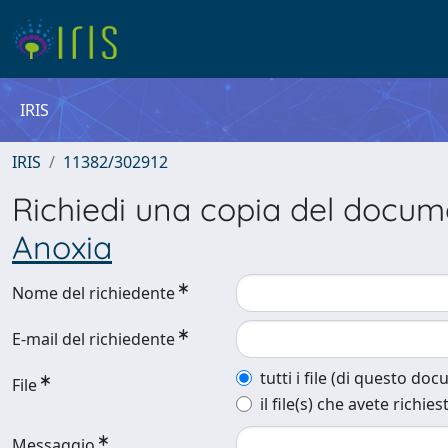
IRIS
IRIS
11382/302912
Richiedi una copia del docu
Anoxia
Nome del richiedente
E-mail del richiedente
tutti i file (di questo do
File
il file(s) che avete richies
Messaggio