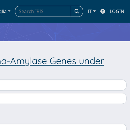
glia
IT
LOGIN
pha-Amylase Genes under