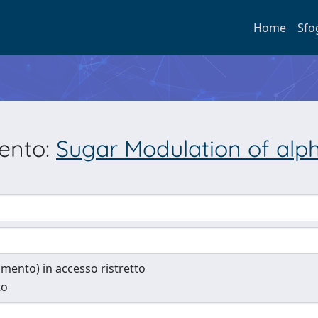
Home
Sfo
mento:
Sugar Modulation of al
cumento) in accesso ristretto
to