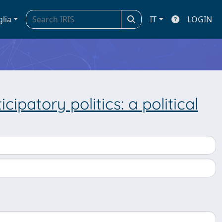
glia
IT
LOGIN
cipatory politics: a political