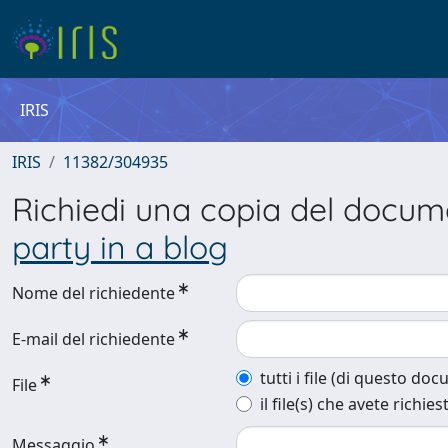
IRIS
IRIS
11382/304935
Richiedi una copia del docu
party in a blog
Nome del richiedente
E-mail del richiedente
tutti i file (di questo do
File
il file(s) che avete richies
Messaggio