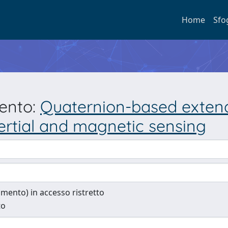
Home
Sfo
mento:
Quaternion-based extend
ertial and magnetic sensing
cumento) in accesso ristretto
to