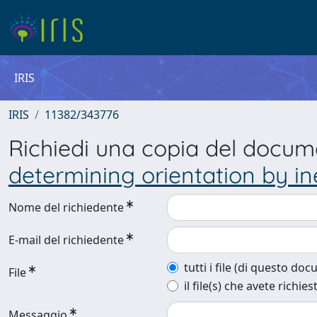
IRIS
IRIS
11382/343776
Richiedi una copia del docu
determining orientation by in
Nome del richiedente
E-mail del richiedente
tutti i file (di questo do
File
il file(s) che avete richies
Messaggio