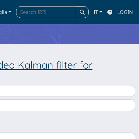
glia
IT
LOGIN
ed Kalman filter for