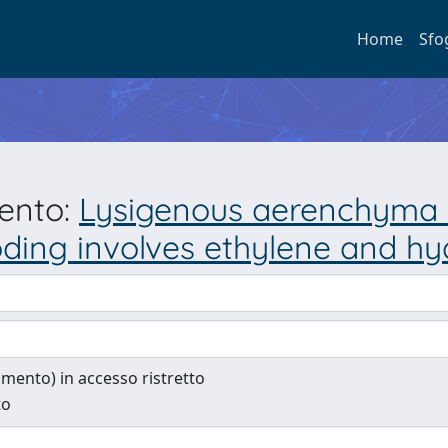
Home
Sfo
mento:
Lysigenous aerenchyma 
oding involves ethylene and h
cumento) in accesso ristretto
to