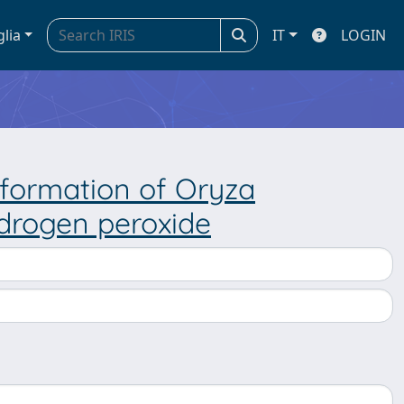
glia
IT
LOGIN
formation of Oryza
ydrogen peroxide