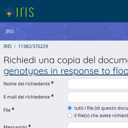
IRIS
IRIS
11382/370229
Richiedi una copia del docu
genotypes in response to flo
Nome del richiedente
E-mail del richiedente
tutti i file (di questo do
File
il file(s) che avete richies
Messaggio